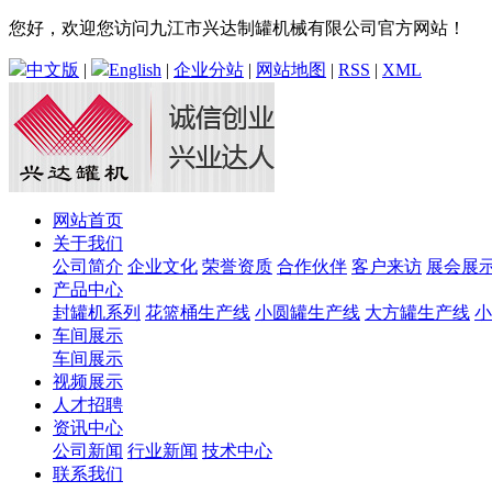
您好，欢迎您访问九江市兴达制罐机械有限公司官方网站！
中文版
|
English
|
企业分站
|
网站地图
|
RSS
|
XML
网站首页
关于我们
公司简介
企业文化
荣誉资质
合作伙伴
客户来访
展会展
产品中心
封罐机系列
花篮桶生产线
小圆罐生产线
大方罐生产线
小
车间展示
车间展示
视频展示
人才招聘
资讯中心
公司新闻
行业新闻
技术中心
联系我们