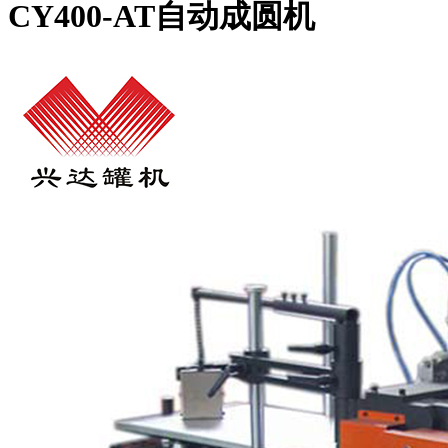
CY400-AT自动成圆机