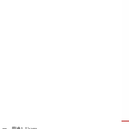
一、用途1, Usage