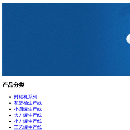
产品分类
封罐机系列
花篮桶生产线
小圆罐生产线
大方罐生产线
小方罐生产线
工艺罐生产线