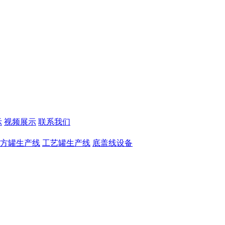
示
视频展示
联系我们
方罐生产线
工艺罐生产线
底盖线设备