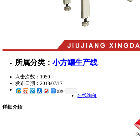
所属分类：
小方罐生产线
点击次数：
1050
发布日期：
2018/07/17
更多
在线询价
详细介绍