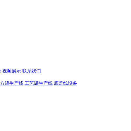
示
视频展示
联系我们
方罐生产线
工艺罐生产线
底盖线设备