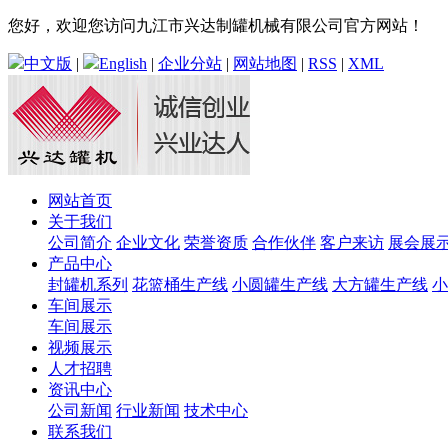
您好，欢迎您访问九江市兴达制罐机械有限公司官方网站！
中文版
|
English
|
企业分站
|
网站地图
|
RSS
|
XML
网站首页
关于我们
公司简介
企业文化
荣誉资质
合作伙伴
客户来访
展会展
产品中心
封罐机系列
花篮桶生产线
小圆罐生产线
大方罐生产线
小
车间展示
车间展示
视频展示
人才招聘
资讯中心
公司新闻
行业新闻
技术中心
联系我们